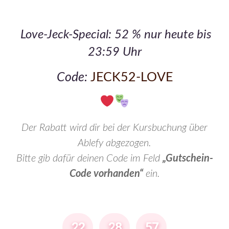
Love-Jeck-Special: 52 % nur heute bis
23:59 Uhr
Code:
JECK52-LOVE
Der Rabatt wird dir bei der Kursbuchung über
Ablefy abgezogen.
Bitte gib dafür deinen Code im Feld
„Gutschein-
Code vorhanden“
ein.
2
2
2
8
5
7