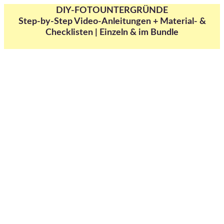
DIY-FOTOUNTERGRÜNDE
Step-by-Step Video-Anleitungen
+ Material- &
Checklisten
| Einzeln & im Bundle