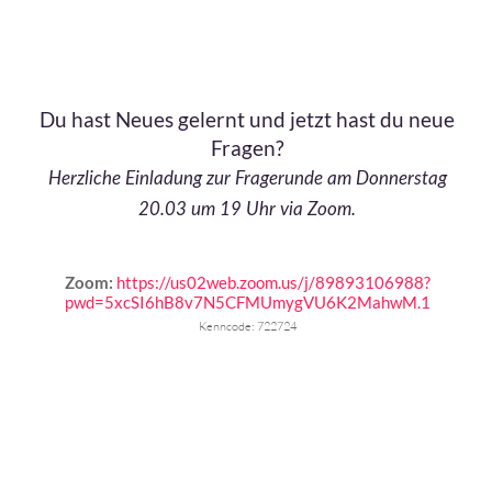
Du hast Neues gelernt und jetzt hast du neue
Fragen?
Herzliche Einladung zur Fragerunde am Donnerstag
20.03 um 19 Uhr via Zoom.
Zoom:
https://us02web.zoom.us/j/89893106988?
pwd=5xcSI6hB8v7N5CFMUmygVU6K2MahwM.1
Kenncode:
722724